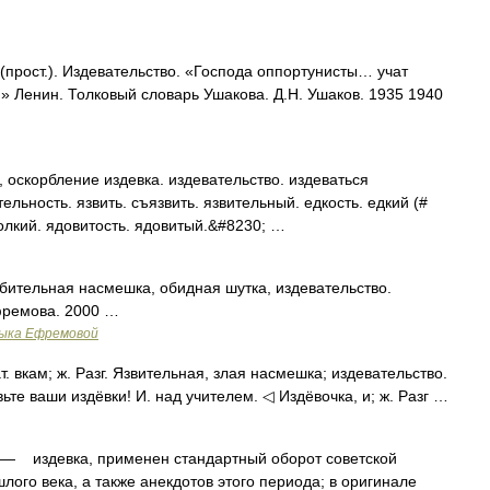
(прост.). Издевательство. «Господа оппортунисты… учат
» Ленин. Толковый словарь Ушакова. Д.Н. Ушаков. 1935 1940
скорбление издевка. издевательство. издеваться
ельность. язвить. съязвить. язвительный. едкость. едкий (#
колкий. ядовитость. ядовитый.&#8230; …
рбительная насмешка, обидная шутка, издевательство.
фремова. 2000 …
зыка Ефремовой
. вкам; ж. Разг. Язвительная, злая насмешка; издевательство.
ьте ваши издёвки! И. над учителем. ◁ Издёвочка, и; ж. Разг …
— издевка, применен стандартный оборот советской
ого века, а также анекдотов этого периода; в оригинале