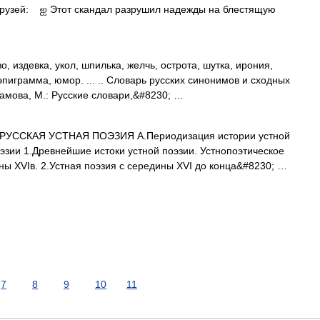
 друзей: ஐ Этот скандал разрушил надежды на блестящую
, издевка, укол, шпилька, желчь, острота, шутка, ирония,
эпиграмма, юмор. ... .. Словарь русских синонимов и сходных
рамова, М.: Русские словари,&#8230; …
.РУССКАЯ УСТНАЯ ПОЭЗИЯ А.Периодизация истории устной
эзии 1.Древнейшие истоки устной поэзии. Устнопоэтическое
ны XVIв. 2.Устная поэзия с середины XVI до конца&#8230; …
7
8
9
10
11