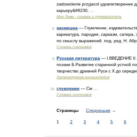
zadowolenie przyjacol удовлетворение
карьеру&#8230; …
Мир Лема - словарь и путеводитель
насмешка
— Глумление, издевательство
8
карикатура, пародия, сарказм, сатира, 
по смыслу выражений. под. ред. Н. Аб
Словарь синонимов
Русская литература
— I.ВВЕДЕНИЕ II
9
поэзии Б.Развитие старинной устной по
творчество древней Руси с X до середи
Литературная энциклопедия
глумление
— См …
10
Словарь синонимов
Страницы
Следующая
→
1
2
3
4
5
6