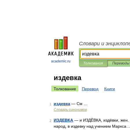
Словари и энциклоп
academic.ru
Толкования
Переводы
издевка
Толкование
Перевод
Книги
издевка
— См …
1
Словарь синонимов
ИЗДЕВКА
— и ИЗДЁВКА, издёвки, жен. 
2
народ, в издевку над учением Маркса…