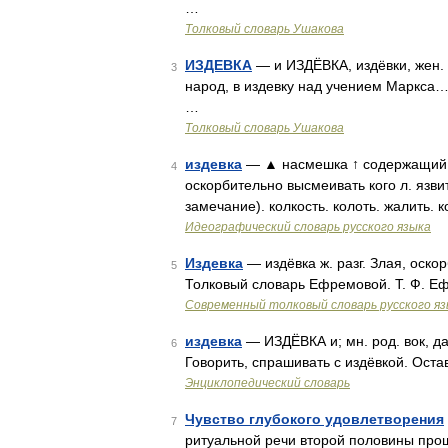
…
Толковый словарь Ушакова
ИЗДЕВКА
— и ИЗДЁВКА, издёвки, жен. 
3
народ, в издевку над учением Маркса…
…
Толковый словарь Ушакова
издевка
— ▲ насмешка ↑ содержащий, о
4
оскорбительно высмеивать кого л. язвит
замечание). колкость. колоть. жалить. 
Идеографический словарь русского языка
Издевка
— издёвка ж. разг. Злая, оско
5
Толковый словарь Ефремовой. Т. Ф. Е
Современный толковый словарь русского я
издевка
— ИЗДЁВКА и; мн. род. вок, дат
6
Говорить, спрашивать с издёвкой. Остав
Энциклопедический словарь
Чувство глубокого удовлетворения
7
ритуальной речи второй половины прошл